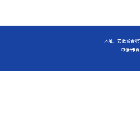
理氧吧
地址：安徽省合肥市
电话/传真