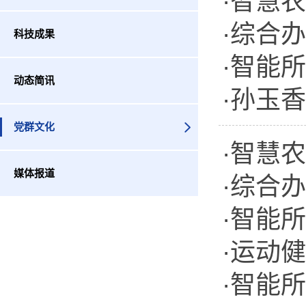
·智慧
·综合
评议会
科技成果
·智能
党支部
动态简讯
·孙玉
八国际
党群文化
·智慧
媒体报道
·综合
·智能
·运动
·智能