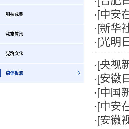
·[合
繁技术
·[中安
科技成果
·[新
进一线
动态简讯
·[光
国各地
党群文化
突破
·[央视
媒体报道
·[安
育种周
·[中
·[中
·[安徽
启动