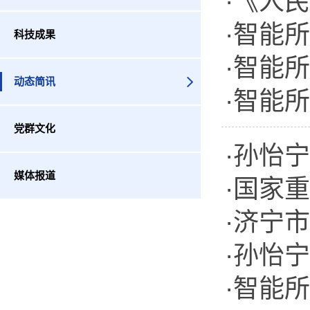
·《人
年度体
·智能
态自然
科技成果
·智能
动态简讯
·智能
学校
党群文化
课程
·孙怡
媒体报道
·国家
员
·济宁
织现场
·孙怡
·智能
演讲