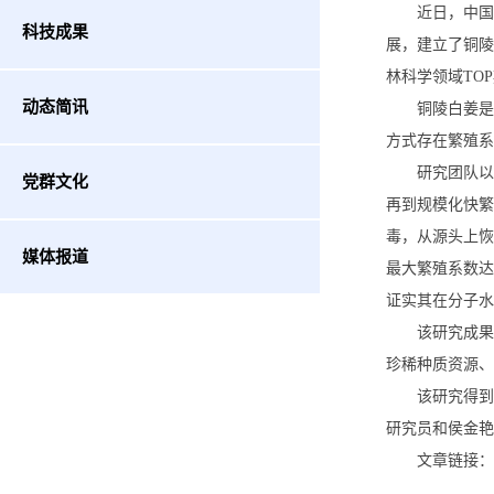
近日，中国
科技成果
展
，
建立
了铜陵
林科学领域
TOP
动态简讯
铜陵白姜是
方式存在繁殖系
研究团队以
党群文化
再到规模化快繁
毒，从源头上恢
媒体报道
最大繁殖系数达
证实其在分子水
该研究成果
珍稀种质资源
该研究得到
研究员和侯金艳
文章链接：