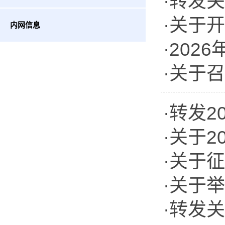
·转发
·关于
委员纳
内网信息
·20
项目申
·关于
一”表
·转发
·关于
智能自
·关于
·关于
·转发